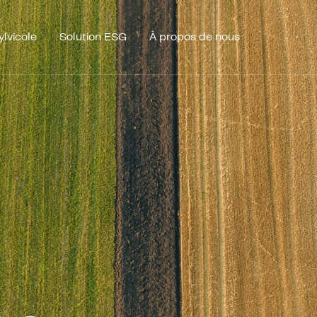
ylvicole
Solution ESG
À propos de nous