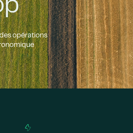
op
t des opérations
agronomique