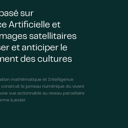
basé sur
e Artificielle et
images satellitaires
er et anticiper le
ent des cultures
tion mathématique et Intelligence
ch construit le jumeau numérique du vivant
i une vue actionnable au niveau parcellaire
forme iLander