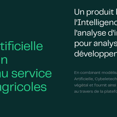
Un produit 
l’Intelligenc
l’analyse d’
pour analys
tificielle
développem
on
u service
En combinant modélisa
Artificielle, Cybelete
agricoles
végétal et fournit ains
au travers de la plate