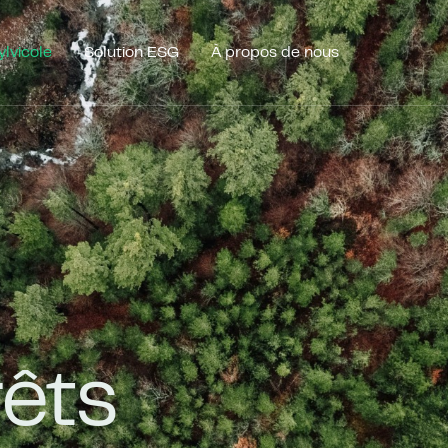
ylvicole
Solution ESG
À propos de nous
rêts