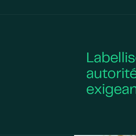
Labellis
autorité
exigea