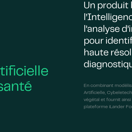
Un produit 
l’Intelligenc
l’analyse d’
pour identi
haute résol
diagnostiqu
tificielle
 santé
En combinant modélisa
Artificielle, Cybelete
végétal et fournit ains
plateforme iLander Fo