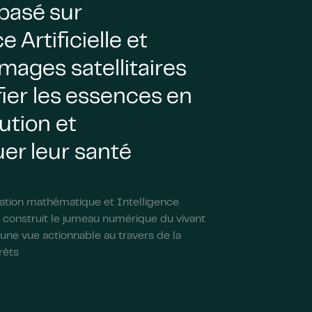
basé sur
e Artificielle et
images satellitaires
fier les essences en
ution et
er leur santé
tion mathématique et Intelligence
ch construit le jumeau numérique du vivant
i une vue actionnable au travers de la
rêts